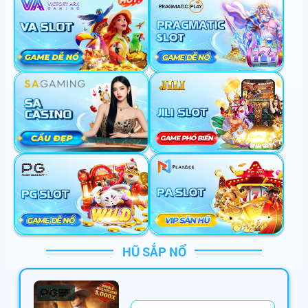
HŨ SẮP NỔ