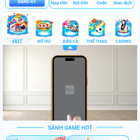
ĐĂNG KÝ
Nạp tiền
Rút tiền
Code
Giao dịch
HOT
NỔ HŨ
BẮN CÁ
THỂ THAO
CASINO
SẢNH GAME HOT