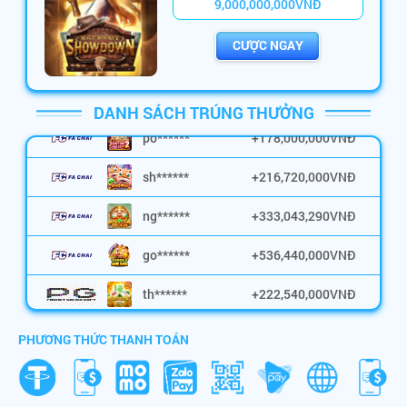
9
,
0
0
0
,
0
0
0
,
0
0
0
VNĐ
th******
+
110,000,000
VNĐ
CƯỢC NGAY
po******
+
180,000,000
VNĐ
DANH SÁCH TRÚNG THƯỞNG
po******
+
178,000,000
VNĐ
sh******
+
216,720,000
VNĐ
ng******
+
333,043,290
VNĐ
go******
+
536,440,000
VNĐ
th******
+
222,540,000
VNĐ
vi******
+
600,000,000
VNĐ
PHƯƠNG THỨC THANH TOÁN
mo******
+
382,560,000
VNĐ
mi******
+
186,523,546
VNĐ